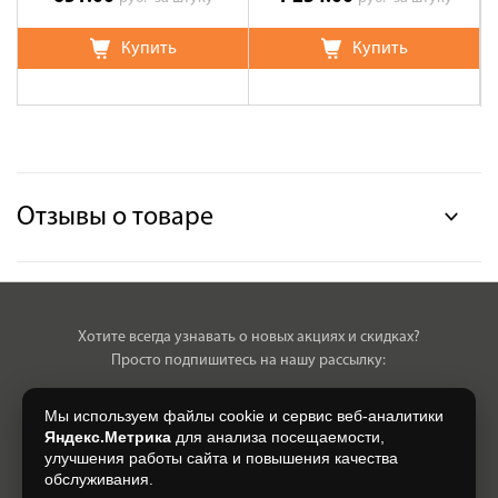
Купить
Купить
Отзывы о товаре
Хотите всегда узнавать о новых акциях и скидках?
Просто подпишитесь на нашу рассылку:
Мы используем файлы cookie и сервис веб-аналитики
Яндекс.Метрика
для анализа посещаемости,
улучшения работы сайта и повышения качества
Нажимая на кнопку, я даю свое согласие на обработку моих
обслуживания.
персональных данных, на условиях и для целей, определенных в
Согласии на обработку персональных данных
.