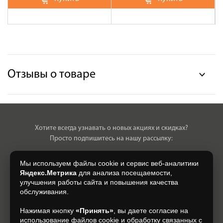
Отзывы о товаре
Хотите всегда узнавать о новых акциях и скидках?
Просто подпишитесь на нашу рассылку:
Мы используем файлы cookie и сервис веб-аналитики
Яндекс.Метрика
для анализа посещаемости,
улучшения работы сайта и повышения качества
Нажимая на кнопку, я даю свое согласие на обработку моих
обслуживания.
персональных данных, на условиях и для целей, определенных в
Согласии на обработку персональных данных
.
Нажимая кнопку
«Принять»
, вы даете согласие на
использование файлов cookie и обработку связанных с