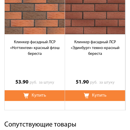
Клинкер фасадный ЛСР
Клинкер фасадный ЛСР
«Ноттингем» красный флэш
«Эдинбург» темно-красный
береста
береста
53.90
51.90
руб.
за штуку
руб.
за штуку
Купить
Купить
Сопутствующие товары