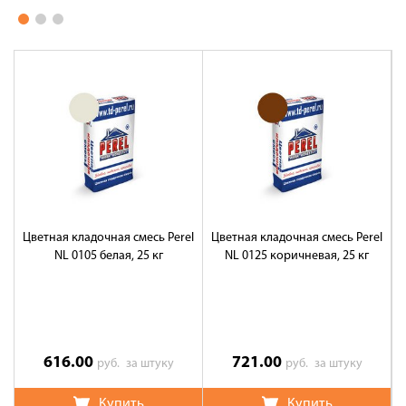
Цветная кладочная смесь Perel
Цветная кладочная смесь Perel
Ц
NL 0105 белая, 25 кг
NL 0125 коричневая, 25 кг
NL
616.00
721.00
руб.
за штуку
руб.
за штуку
Купить
Купить