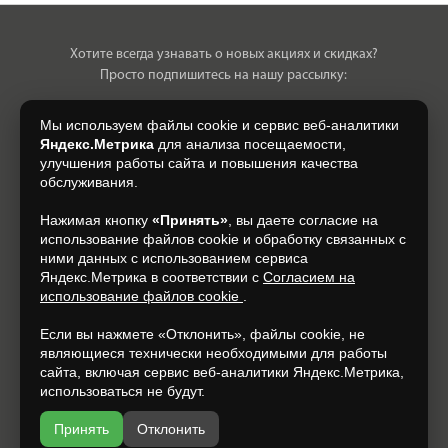
Хотите всегда узнавать о новых акциях и скидках?
Просто подпишитесь на нашу рассылку:
Мы используем файлы cookie и сервис веб-аналитики
Яндекс.Метрика
для анализа посещаемости,
улучшения работы сайта и повышения качества
Нажимая на кнопку, я даю свое согласие на обработку моих
обслуживания.
персональных данных, на условиях и для целей, определенных в
Согласии на обработку персональных данных
.
Нажимая кнопку
«Принять»
, вы даете согласие на
использование файлов cookie и обработку связанных с
Подписаться
ними данных с использованием сервиса
Яндекс.Метрика в соответствии с
Согласием на
использование файлов cookie
.
+7 (930) 305-85-90
Если вы нажмете «Отклонить», файлы cookie, не
являющиеся технически необходимыми для работы
сайта, включая сервис веб-аналитики Яндекс.Метрика,
использоваться не будут.
Принять
Отклонить
Разработка и продвижение —
espirestudio.ru