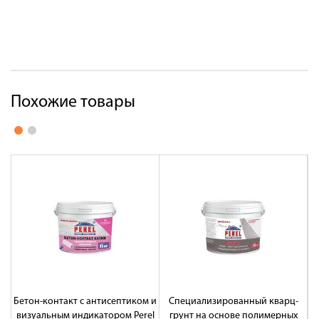
Похожие товары
Бетон-контакт с антисептиком и
Специализированный кварц-
У
визуальным индикатором Perel
грунт на основе полимерных