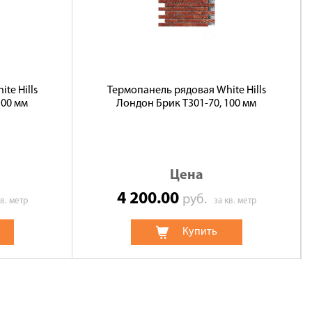
te Hills
Термопанель рядовая White Hills
100 мм
Лондон Брик T301-70, 100 мм
Цена
4 200.00
руб.
кв. метр
за кв. метр
Купить