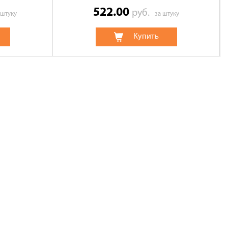
522.00
руб.
 штуку
за штуку
Купить