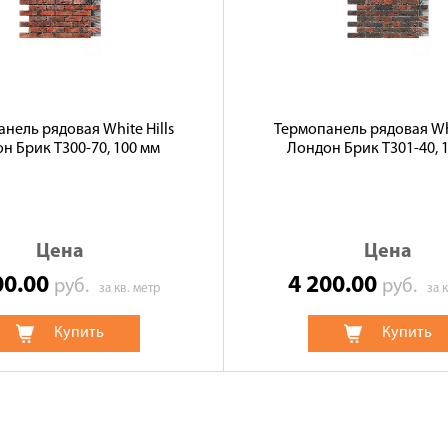
нель рядовая White Hills
Термопанель рядовая Whi
н Брик T300-70, 100 мм
Лондон Брик T301-40, 
Цена
Цена
00.00
4 200.00
руб.
руб.
за кв. метр
за 
Купить
Купить