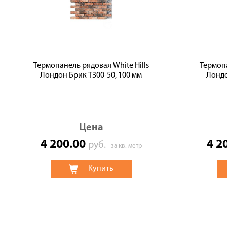
Термопанель рядовая White Hills
Термопа
Лондон Брик T300-50, 100 мм
Лондо
Цена
4 200.00
4 2
руб.
за кв. метр
Купить