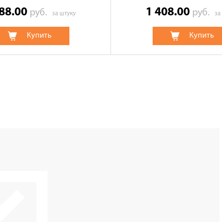
288.00
1 408.00
руб.
руб.
за штуку
за
Купить
Купить