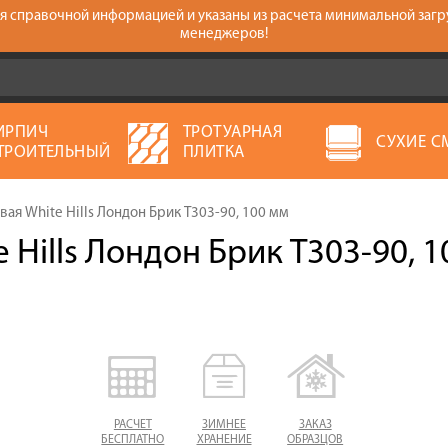
тся справочной информацией и указаны из расчета минимальной загр
менеджеров!
ИРПИЧ
ТРОТУАРНАЯ
СУХИЕ С
ТРОИТЕЛЬНЫЙ
ПЛИТКА
ая White Hills Лондон Брик T303-90, 100 мм
Hills Лондон Брик T303-90, 1
РАСЧЕТ
ЗИМНЕЕ
ЗАКАЗ
БЕСПЛАТНО
ХРАНЕНИЕ
ОБРАЗЦОВ