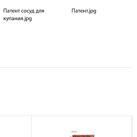
Патент сосуд для
Патент.jpg
купания.jpg