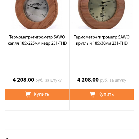
Термометр+гигрометр SAWO
Термометр+гигрометр SAWO
капля 185х225мм кедр 251-TНD
круглый 185х30мм 231-ТНD
4 208.00
4 208.00
руб.
за штуку
руб.
за штуку
Купить
Купить