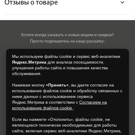
Отзывы о товаре
Хотите всегда узнавать о новых акциях и скидках?
Просто подпишитесь на нашу рассылку:
Мы используем файлы cookie и сервис веб-аналитики
Яндекс.Метрика
для анализа посещаемости,
улучшения работы сайта и повышения качества
Нажимая на кнопку, я даю свое согласие на обработку моих
обслуживания.
персональных данных, на условиях и для целей, определенных в
Согласии на обработку персональных данных
.
Нажимая кнопку
«Принять»
, вы даете согласие на
использование файлов cookie и обработку связанных с
Подписаться
ними данных с использованием сервиса
Яндекс.Метрика в соответствии с
Согласием на
использование файлов cookie
.
+7 (930) 305-85-90
Если вы нажмете «Отклонить», файлы cookie, не
являющиеся технически необходимыми для работы
сайта, включая сервис веб-аналитики Яндекс.Метрика,