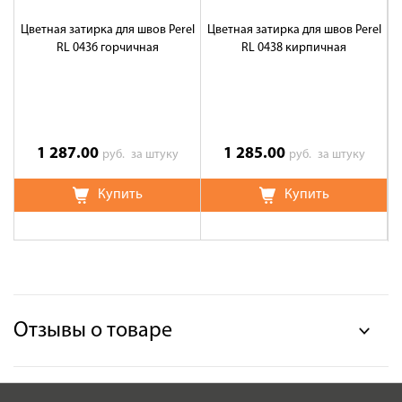
Цветная затирка для швов Perel
Цветная затирка для швов Perel
Ц
RL 0436 горчичная
RL 0438 кирпичная
1 287.00
1 285.00
руб.
за штуку
руб.
за штуку
Купить
Купить
Отзывы о товаре