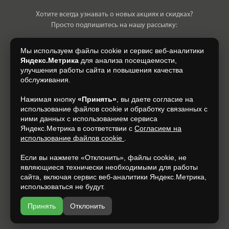
Хотите всегда узнавать о новых акциях и скидках?
Просто подпишитесь на нашу рассылку:
Мы используем файлы cookie и сервис веб-аналитики
Яндекс.Метрика
для анализа посещаемости,
улучшения работы сайта и повышения качества
Нажимая на кнопку, я даю свое согласие на обработку моих
обслуживания.
персональных данных, на условиях и для целей, определенных в
Согласии на обработку персональных данных
.
Нажимая кнопку
«Принять»
, вы даете согласие на
использование файлов cookie и обработку связанных с
Подписаться
ними данных с использованием сервиса
Яндекс.Метрика в соответствии с
Согласием на
использование файлов cookie
.
+7 (930) 305-85-90
Если вы нажмете «Отклонить», файлы cookie, не
являющиеся технически необходимыми для работы
сайта, включая сервис веб-аналитики Яндекс.Метрика,
использоваться не будут.
Принять
Отклонить
Разработка и продвижение —
espirestudio.ru