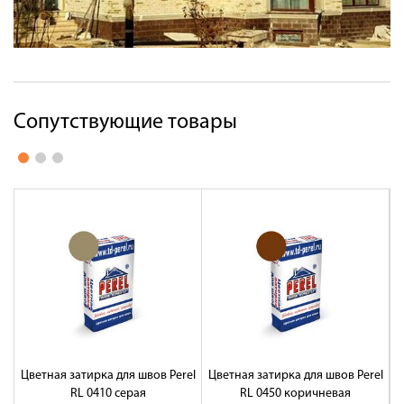
Сопутствующие товары
Цветная затирка для швов Perel
Цветная затирка для швов Perel
Ц
RL 0410 серая
RL 0450 коричневая