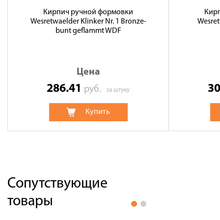
Кирпич ручной формовки
Кир
Wesretwaelder Klinker Nr. 1 Bronze-
Wesret
bunt geflammt WDF
Цена
286.41
3
руб.
за штуку
Купить
Сопутствующие
товары