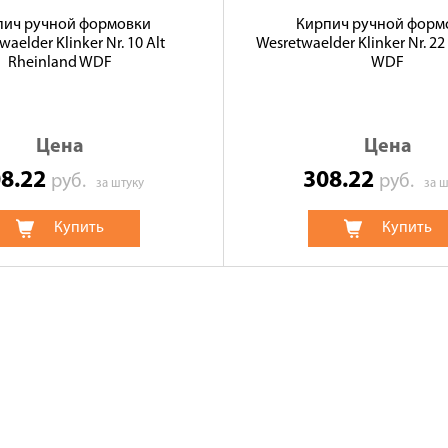
пич ручной формовки
Кирпич ручной форм
waelder Klinker Nr. 10 Alt
Wesretwaelder Klinker Nr. 2
Rheinland WDF
WDF
Цена
Цена
08.22
308.22
руб.
руб.
за штуку
за ш
Купить
Купить