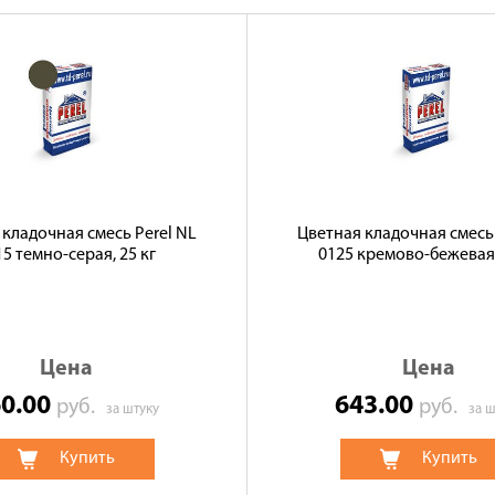
 кладочная смесь Perel NL
Цветная кладочная смесь 
5 темно-серая, 25 кг
0125 кремово-бежевая,
Цена
Цена
60.00
643.00
руб.
руб.
за штуку
за ш
Купить
Купить