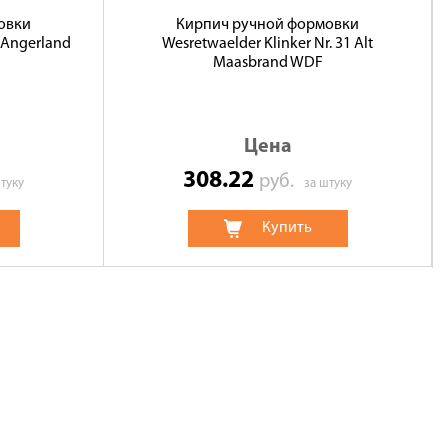
овки
Кирпич ручной формовки
2 Angerland
Wesretwaelder Klinker Nr. 31 Alt
Maasbrand WDF
Цена
308.22
руб.
туку
за штуку
Купить