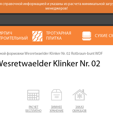
тся справочной информацией и указаны из расчета минимальной загр
менеджеров!
ИРПИЧ
ТРОТУАРНАЯ
СУХИЕ С
ТРОИТЕЛЬНЫЙ
ПЛИТКА
ой формовки Wesretwaelder Klinker Nr. 02 Rotbraun-bunt WDF
retwaelder Klinker Nr. 02
РАСЧЕТ
ЗИМНЕЕ
ЗАКАЗ
БЕСПЛАТНО
ХРАНЕНИЕ
ОБРАЗЦОВ