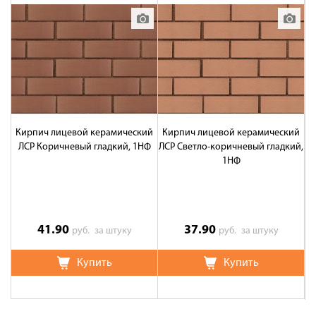
Кирпич лицевой керамический
Кирпич лицевой керамический
К
ЛСР Коричневый гладкий, 1НФ
ЛСР Светло-коричневый гладкий,
1НФ
пе
41.90
37.90
руб.
за штуку
руб.
за штуку
Купить
Купить