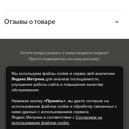
Отзывы о товаре
Хотите всегда узнавать о новых акциях и скидках?
Просто подпишитесь на нашу рассылку:
Мы используем файлы cookie и сервис веб-аналитики
Яндекс.Метрика
для анализа посещаемости,
улучшения работы сайта и повышения качества
Нажимая на кнопку, я даю свое согласие на обработку моих
обслуживания.
персональных данных, на условиях и для целей, определенных в
Согласии на обработку персональных данных
.
Нажимая кнопку
«Принять»
, вы даете согласие на
использование файлов cookie и обработку связанных с
Подписаться
ними данных с использованием сервиса
Яндекс.Метрика в соответствии с
Согласием на
использование файлов cookie
.
+7 (930) 305-85-90