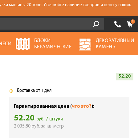
узки машины 20 тонн. Уточняйте наличие товаров и цены у наших
0
БЛОКИ
ДЕКОРАТИВНЫЙ
МЕСИ
КЕРАМИЧЕСКИЕ
КАМЕНЬ
52.20
Доставка от 1 дня
Гарантированная цена (
что это?
):
52.20
/ штуки
руб.
2 035.80
руб.
за кв. метр