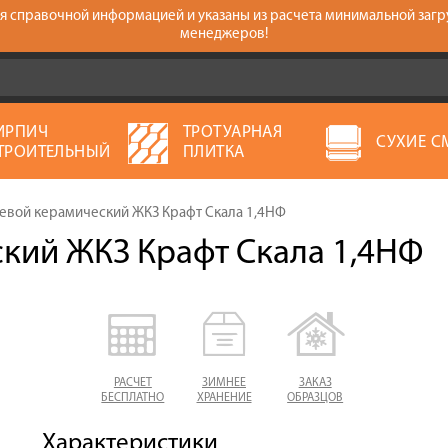
тся справочной информацией и указаны из расчета минимальной загр
менеджеров!
ИРПИЧ
ТРОТУАРНАЯ
СУХИЕ С
ТРОИТЕЛЬНЫЙ
ПЛИТКА
евой керамический ЖКЗ Крафт Скала 1,4НФ
кий ЖКЗ Крафт Скала 1,4НФ
РАСЧЕТ
ЗИМНЕЕ
ЗАКАЗ
БЕСПЛАТНО
ХРАНЕНИЕ
ОБРАЗЦОВ
Характеристики