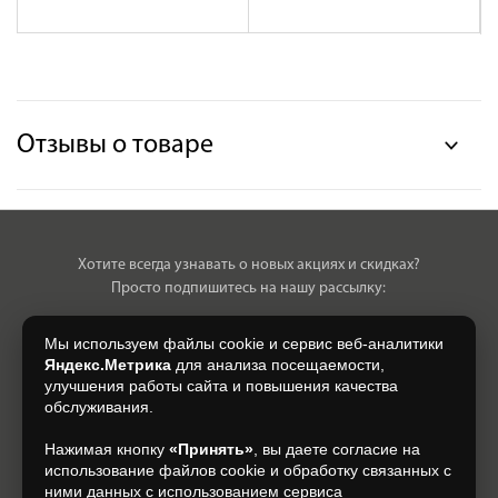
Отзывы о товаре
Хотите всегда узнавать о новых акциях и скидках?
Просто подпишитесь на нашу рассылку:
Мы используем файлы cookie и сервис веб-аналитики
Яндекс.Метрика
для анализа посещаемости,
улучшения работы сайта и повышения качества
Нажимая на кнопку, я даю свое согласие на обработку моих
обслуживания.
персональных данных, на условиях и для целей, определенных в
Согласии на обработку персональных данных
.
Нажимая кнопку
«Принять»
, вы даете согласие на
использование файлов cookie и обработку связанных с
Подписаться
ними данных с использованием сервиса