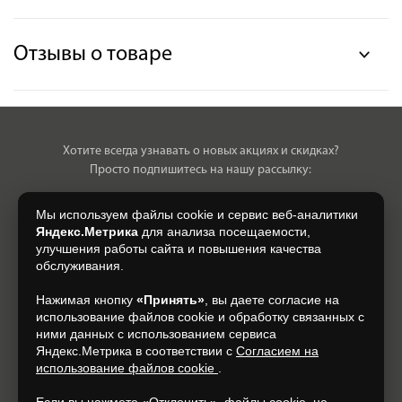
Отзывы о товаре
Хотите всегда узнавать о новых акциях и скидках?
Просто подпишитесь на нашу рассылку:
Мы используем файлы cookie и сервис веб-аналитики
Яндекс.Метрика
для анализа посещаемости,
улучшения работы сайта и повышения качества
Нажимая на кнопку, я даю свое согласие на обработку моих
обслуживания.
персональных данных, на условиях и для целей, определенных в
Согласии на обработку персональных данных
.
Нажимая кнопку
«Принять»
, вы даете согласие на
использование файлов cookie и обработку связанных с
Подписаться
ними данных с использованием сервиса
Яндекс.Метрика в соответствии с
Согласием на
использование файлов cookie
.
+7 (930) 305-85-90