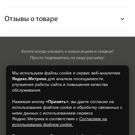
Отзывы о товаре
Хотите всегда узнавать о новых акциях и скидках?
Просто подпишитесь на нашу рассылку:
Мы используем файлы cookie и сервис веб-аналитики
Яндекс.Метрика
для анализа посещаемости,
улучшения работы сайта и повышения качества
Нажимая на кнопку, я даю свое согласие на обработку моих
обслуживания.
персональных данных, на условиях и для целей, определенных в
Согласии на обработку персональных данных
.
Нажимая кнопку
«Принять»
, вы даете согласие на
использование файлов cookie и обработку связанных с
Подписаться
ними данных с использованием сервиса
Яндекс.Метрика в соответствии с
Согласием на
использование файлов cookie
.
+7 (930) 305-85-90