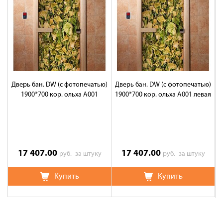
Дверь бан. DW (с фотопечатью)
Дверь бан. DW (с фотопечатью)
Д
1900*700 кор. ольха А001
1900*700 кор. ольха А001 левая
17 407.00
17 407.00
руб.
за штуку
руб.
за штуку
Купить
Купить