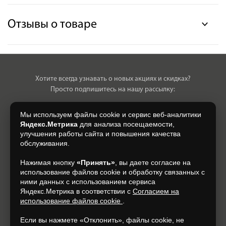
Отзывы о товаре
Хотите всегда узнавать о новых акциях и скидках?
Просто подпишитесь на нашу рассылку:
Мы используем файлы cookie и сервис веб-аналитики
Яндекс.Метрика
для анализа посещаемости,
улучшения работы сайта и повышения качества
Нажимая на кнопку, я даю свое согласие на обработку моих
обслуживания.
персональных данных, на условиях и для целей, определенных в
Согласии на обработку персональных данных
.
Нажимая кнопку
«Принять»
, вы даете согласие на
использование файлов cookie и обработку связанных с
Подписаться
ними данных с использованием сервиса
Яндекс.Метрика в соответствии с
Согласием на
использование файлов cookie
.
+7 (930) 305-85-90
Если вы нажмете «Отклонить», файлы cookie, не