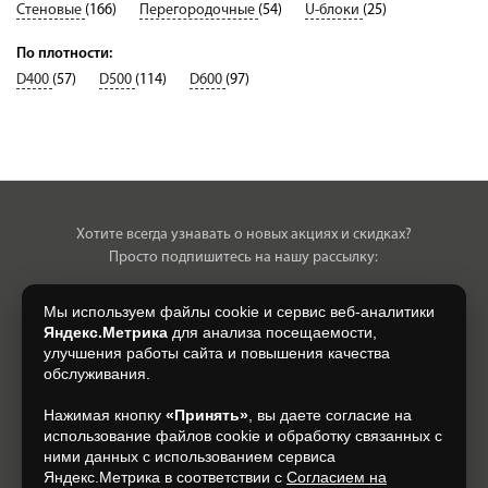
Стеновые
(166)
Перегородочные
(54)
U-блоки
(25)
По плотности:
D400
(57)
D500
(114)
D600
(97)
Хотите всегда узнавать о новых акциях и скидках?
Просто подпишитесь на нашу рассылку:
Мы используем файлы cookie и сервис веб-аналитики
Яндекс.Метрика
для анализа посещаемости,
улучшения работы сайта и повышения качества
Нажимая на кнопку, я даю свое согласие на обработку моих
обслуживания.
персональных данных, на условиях и для целей, определенных в
Согласии на обработку персональных данных
.
Нажимая кнопку
«Принять»
, вы даете согласие на
использование файлов cookie и обработку связанных с
Подписаться
ними данных с использованием сервиса
Яндекс.Метрика в соответствии с
Согласием на