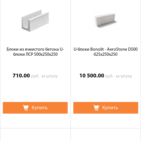
Блоки из ячеистого бетона U-
U-блоки Bonolit - AeroStone D500
блоки ЛСР 500х250х250
625х250х250
710.00
10 500.00
руб.
за штуку
руб.
за штуку
Купить
Купить