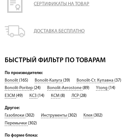
СЕРТИФИКАТЫ НА ТОВАР
ДОСТАВКА БЕСПЛАТНО
БЫСТРЫЙ ФИЛЬТР ПО ТОВАРАМ
По производителю:
Bonolit
(165)
Bonolit-Калуга
(39)
Bonolit-Ст. Купавна
(37)
Bonolit-Poritep
(24)
Bonolit-Aerostone
(89)
Ytong
(14)
ЕЗСМ
(49)
КСЗ
(14)
КСМ
(8)
ЛСР
(28)
Другое:
Газоблоки
(302)
Инструменты
(302)
Клея
(302)
Перемычки
(302)
По форме блока: